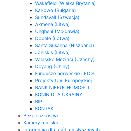
Wakefield (Wielka Brytania)
Karłowo (Bułgaria)
Sundsvall (Szwecja)
Akmene (Litwa)
Ungheni (Mołdawia)
Dobele (Łotwa)
Santa Susanna (Hiszpania)
Joniskis (Litwa)
Valasske Mezirici (Czechy)
Deyang (Chiny)
Fundusze norweskie i EOG
Projekty Unii Europejskiej
BANK NIERUCHOMOŚCI
KONIN DLA UKRAINY
BIP
KONTAKT
Bezpieczeństwo
Kamery miejskie
Informacja dla osób niesłyszących