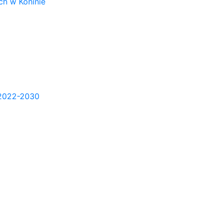
h w Koninie
2022-2030