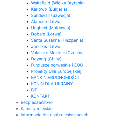
Wakefield (Wielka Brytania)
Karłowo (Bułgaria)
Sundsvall (Szwecja)
Akmene (Litwa)
Ungheni (Mołdawia)
Dobele (Łotwa)
Santa Susanna (Hiszpania)
Joniskis (Litwa)
Valasske Mezirici (Czechy)
Deyang (Chiny)
Fundusze norweskie i EOG
Projekty Unii Europejskiej
BANK NIERUCHOMOŚCI
KONIN DLA UKRAINY
BIP
KONTAKT
Bezpieczeństwo
Kamery miejskie
Informacja dla osób niesłyszących