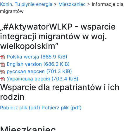
Konin. Tu płynie energia
>
Mieszkaniec
>
Informacje dla
migrantów
„#AktywatorWLKP - wsparcie
integracji migrantów w woj.
wielkopolskim”
Polska wersja
(685.9 KiB)
English version
(686.2 KiB)
русская версия
(701.3 KiB)
Українська версія
(703.4 KiB)
Wsparcie dla repatriantów i ich
rodzin
Pobierz plik (pdf)
Pobierz plik (pdf)
Mieszkaniec