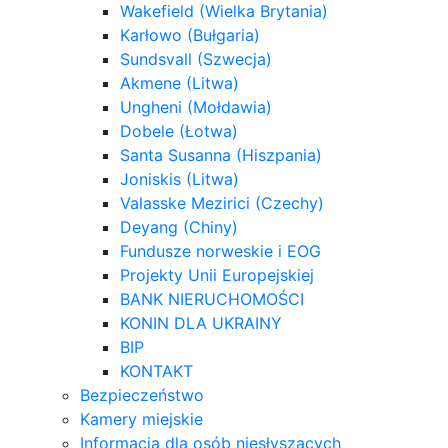
Wakefield (Wielka Brytania)
Karłowo (Bułgaria)
Sundsvall (Szwecja)
Akmene (Litwa)
Ungheni (Mołdawia)
Dobele (Łotwa)
Santa Susanna (Hiszpania)
Joniskis (Litwa)
Valasske Mezirici (Czechy)
Deyang (Chiny)
Fundusze norweskie i EOG
Projekty Unii Europejskiej
BANK NIERUCHOMOŚCI
KONIN DLA UKRAINY
BIP
KONTAKT
Bezpieczeństwo
Kamery miejskie
Informacja dla osób niesłyszących