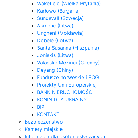
Wakefield (Wielka Brytania)
Karłowo (Bułgaria)
Sundsvall (Szwecja)
Akmene (Litwa)
Ungheni (Mołdawia)
Dobele (Łotwa)
Santa Susanna (Hiszpania)
Joniskis (Litwa)
Valasske Mezirici (Czechy)
Deyang (Chiny)
Fundusze norweskie i EOG
Projekty Unii Europejskiej
BANK NIERUCHOMOŚCI
KONIN DLA UKRAINY
BIP
KONTAKT
Bezpieczeństwo
Kamery miejskie
Informacja dla osób niesłyszących