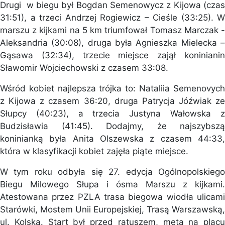
Drugi w biegu był Bogdan Semenowycz z Kijowa (czas
31:51), a trzeci Andrzej Rogiewicz – Cieśle (33:25). W
marszu z kijkami na 5 km triumfował Tomasz Marczak -
Aleksandria (30:08), druga była Agnieszka Mielecka –
Gąsawa (32:34), trzecie miejsce zajął koninianin
Sławomir Wojciechowski z czasem 33:08.
Wśród kobiet najlepsza trójka to: Nataliia Semenovych
z Kijowa z czasem 36:20, druga Patrycja Jóźwiak ze
Słupcy (40:23), a trzecia Justyna Wałowska z
Budzisławia (41:45). Dodajmy, że najszybszą
koninianką była Anita Olszewska z czasem 44:33,
która w klasyfikacji kobiet zajęła piąte miejsce.
W tym roku odbyła się 27. edycja Ogólnopolskiego
Biegu Milowego Słupa i ósma Marszu z kijkami.
Atestowana przez PZLA trasa biegowa wiodła ulicami
Starówki, Mostem Unii Europejskiej, Trasą Warszawską,
ul. Kolską. Start był przed ratuszem, meta na placu