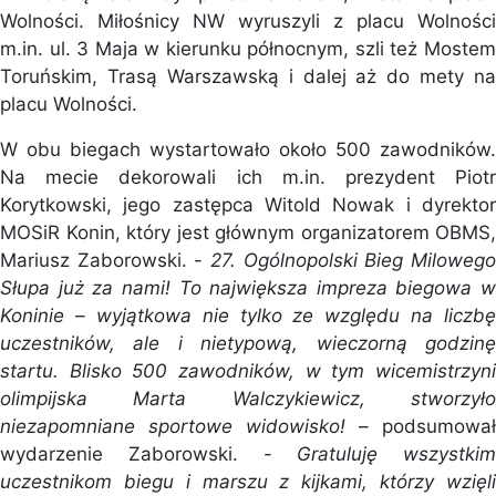
Wolności. Miłośnicy NW wyruszyli z placu Wolności
m.in. ul. 3 Maja w kierunku północnym, szli też Mostem
Toruńskim, Trasą Warszawską i dalej aż do mety na
placu Wolności.
W obu biegach wystartowało około 500 zawodników.
Na mecie dekorowali ich m.in. prezydent Piotr
Korytkowski, jego zastępca Witold Nowak i dyrektor
MOSiR Konin, który jest głównym organizatorem OBMS,
Mariusz Zaborowski. -
27. Ogólnopolski Bieg Miloweg
Słupa już za nami! To największa impreza biegowa w
Koninie – wyjątkowa nie tylko ze względu na liczbę
uczestników, ale i nietypową, wieczorną godzinę
startu. Blisko 500 zawodników, w tym wicemistrzyni
olimpijska Marta Walczykiewicz, stworzyło
niezapomniane sportowe widowisko!
– podsumował
wydarzenie Zaborowski. -
Gratuluję wszystkim
uczestnikom biegu i marszu z kijkami, którzy wzięli