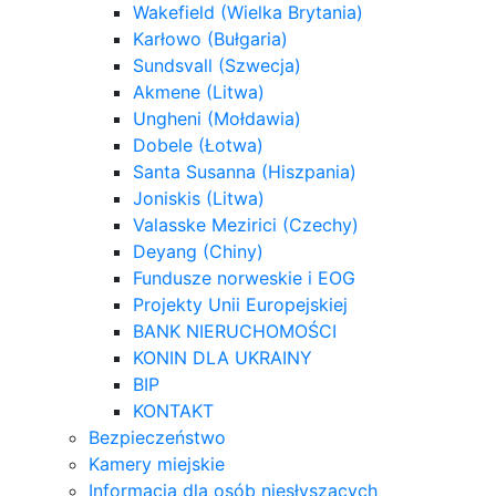
Wakefield (Wielka Brytania)
Karłowo (Bułgaria)
Sundsvall (Szwecja)
Akmene (Litwa)
Ungheni (Mołdawia)
Dobele (Łotwa)
Santa Susanna (Hiszpania)
Joniskis (Litwa)
Valasske Mezirici (Czechy)
Deyang (Chiny)
Fundusze norweskie i EOG
Projekty Unii Europejskiej
BANK NIERUCHOMOŚCI
KONIN DLA UKRAINY
BIP
KONTAKT
Bezpieczeństwo
Kamery miejskie
Informacja dla osób niesłyszących