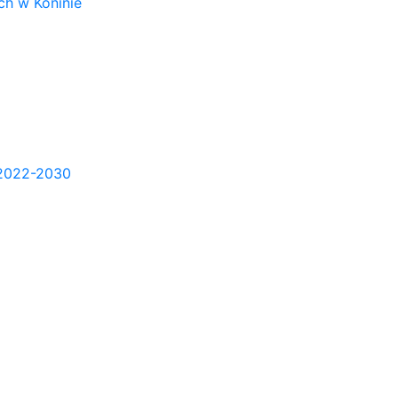
h w Koninie
2022-2030