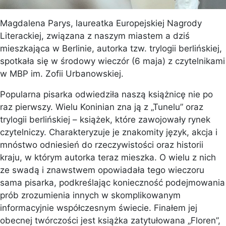
Magdalena Parys, laureatka Europejskiej Nagrody
Literackiej, związana z naszym miastem a dziś
mieszkająca w Berlinie, autorka tzw. trylogii berlińskiej,
spotkała się w środowy wieczór (6 maja) z czytelnikami
w MBP im. Zofii Urbanowskiej.
Popularna pisarka odwiedziła naszą książnicę nie po
raz pierwszy. Wielu Koninian zna ją z „Tunelu” oraz
trylogii berlińskiej – książek, które zawojowały rynek
czytelniczy. Charakteryzuje je znakomity język, akcja i
mnóstwo odniesień do rzeczywistości oraz historii
kraju, w którym autorka teraz mieszka. O wielu z nich
ze swadą i znawstwem opowiadała tego wieczoru
sama pisarka, podkreślając konieczność podejmowania
prób zrozumienia innych w skomplikowanym
informacyjnie współczesnym świecie. Finałem jej
obecnej twórczości jest książka zatytułowana „Floren”,