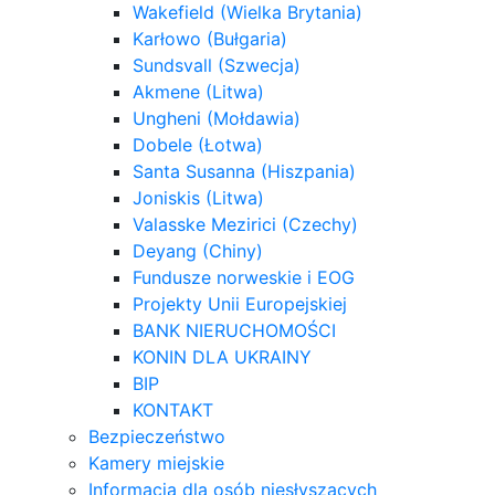
Wakefield (Wielka Brytania)
Karłowo (Bułgaria)
Sundsvall (Szwecja)
Akmene (Litwa)
Ungheni (Mołdawia)
Dobele (Łotwa)
Santa Susanna (Hiszpania)
Joniskis (Litwa)
Valasske Mezirici (Czechy)
Deyang (Chiny)
Fundusze norweskie i EOG
Projekty Unii Europejskiej
BANK NIERUCHOMOŚCI
KONIN DLA UKRAINY
BIP
KONTAKT
Bezpieczeństwo
Kamery miejskie
Informacja dla osób niesłyszących