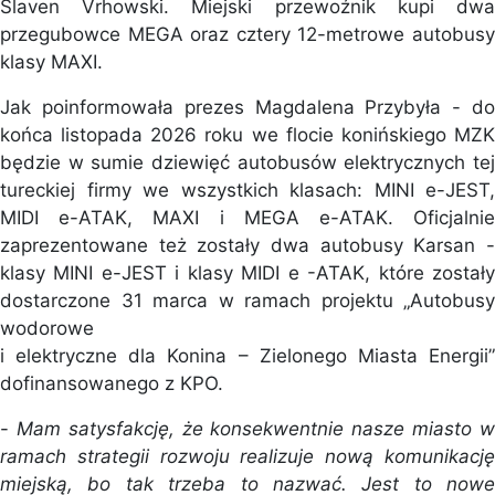
Slaven Vrhowski. Miejski przewoźnik kupi dwa
przegubowce MEGA oraz cztery 12-metrowe autobusy
klasy MAXI.
Jak poinformowała prezes Magdalena Przybyła - do
końca listopada 2026 roku we flocie konińskiego MZK
będzie w sumie dziewięć autobusów elektrycznych tej
tureckiej firmy we wszystkich klasach: MINI e-JEST,
MIDI e-ATAK, MAXI i MEGA e-ATAK. Oficjalnie
zaprezentowane też zostały dwa autobusy Karsan -
klasy MINI e-JEST i klasy MIDI e -ATAK, które zostały
dostarczone 31 marca w ramach projektu „Autobusy
wodorowe
i elektryczne dla Konina – Zielonego Miasta Energii”
dofinansowanego z KPO.
-
Mam satysfakcję, że konsekwentnie nasze miasto 
ramach strategii rozwoju realizuje nową komunikację
miejską, bo tak trzeba to nazwać. Jest to nowe