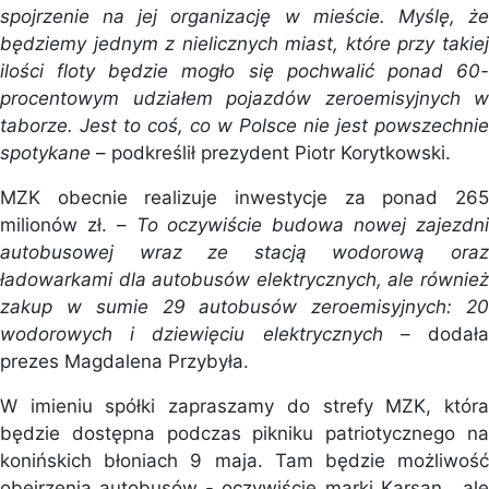
spojrzenie na jej organizację w mieście. Myślę, że
będziemy jednym z nielicznych miast, które przy takiej
ilości floty będzie mogło się pochwalić ponad 60-
procentowym udziałem pojazdów zeroemisyjnych w
taborze. Jest to coś, co w Polsce nie jest powszechnie
spotykane
– podkreślił prezydent Piotr Korytkowski.
MZK obecnie realizuje inwestycje za ponad 265
milionów zł. –
To oczywiście budowa nowej zajezdn
autobusowej wraz ze stacją wodorową oraz
ładowarkami dla autobusów elektrycznych, ale również
zakup w sumie 29 autobusów zeroemisyjnych: 20
wodorowych i dziewięciu elektrycznych
– dodał
prezes Magdalena Przybyła.
W imieniu spółki zapraszamy do strefy MZK, która
będzie dostępna podczas pikniku patriotycznego na
konińskich błoniach 9 maja. Tam będzie możliwość
obejrzenia autobusów - oczywiście marki Karsan, ale