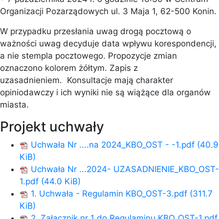
Organizacji Pozarządowych ul. 3 Maja 1, 62-500 Konin.
W przypadku przesłania uwag drogą pocztową o
ważności uwag decyduje data wpływu korespondencji,
a nie stempla pocztowego. Propozycje zmian
oznaczono kolorem żółtym. Zapis z
uzasadnieniem. Konsultacje mają charakter
opiniodawczy i ich wyniki nie są wiążące dla organów
miasta.
Projekt uchwały
Uchwała Nr ....na 2024_KBO_OST - -1.pdf
(40.9
KiB)
Uchwała Nr ...2024- UZASADNIENIE_KBO_OST-
1.pdf
(44.0 KiB)
1. Uchwała - Regulamin KBO_OST-3.pdf
(311.7
KiB)
2. Załącznik nr 1 do Regulaminu KBO_OST-1.pdf