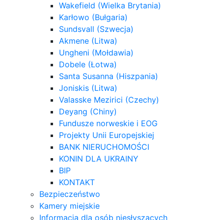
Wakefield (Wielka Brytania)
Karłowo (Bułgaria)
Sundsvall (Szwecja)
Akmene (Litwa)
Ungheni (Mołdawia)
Dobele (Łotwa)
Santa Susanna (Hiszpania)
Joniskis (Litwa)
Valasske Mezirici (Czechy)
Deyang (Chiny)
Fundusze norweskie i EOG
Projekty Unii Europejskiej
BANK NIERUCHOMOŚCI
KONIN DLA UKRAINY
BIP
KONTAKT
Bezpieczeństwo
Kamery miejskie
Informacja dla osób niesłyszących