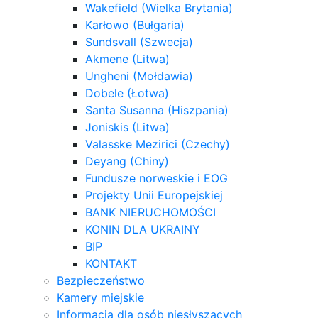
Wakefield (Wielka Brytania)
Karłowo (Bułgaria)
Sundsvall (Szwecja)
Akmene (Litwa)
Ungheni (Mołdawia)
Dobele (Łotwa)
Santa Susanna (Hiszpania)
Joniskis (Litwa)
Valasske Mezirici (Czechy)
Deyang (Chiny)
Fundusze norweskie i EOG
Projekty Unii Europejskiej
BANK NIERUCHOMOŚCI
KONIN DLA UKRAINY
BIP
KONTAKT
Bezpieczeństwo
Kamery miejskie
Informacja dla osób niesłyszących