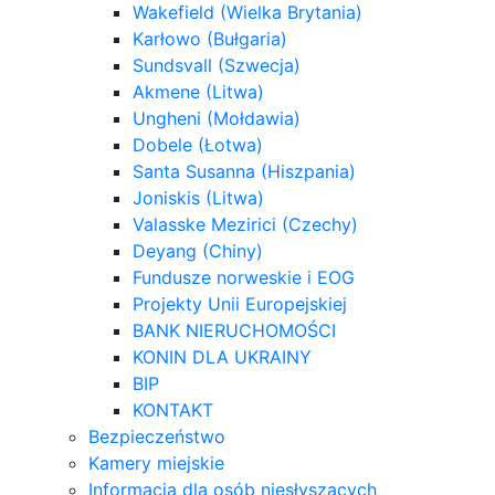
Wakefield (Wielka Brytania)
Karłowo (Bułgaria)
Sundsvall (Szwecja)
Akmene (Litwa)
Ungheni (Mołdawia)
Dobele (Łotwa)
Santa Susanna (Hiszpania)
Joniskis (Litwa)
Valasske Mezirici (Czechy)
Deyang (Chiny)
Fundusze norweskie i EOG
Projekty Unii Europejskiej
BANK NIERUCHOMOŚCI
KONIN DLA UKRAINY
BIP
KONTAKT
Bezpieczeństwo
Kamery miejskie
Informacja dla osób niesłyszących