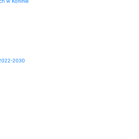
h w Koninie
2022-2030