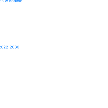
h w Koninie
2022-2030