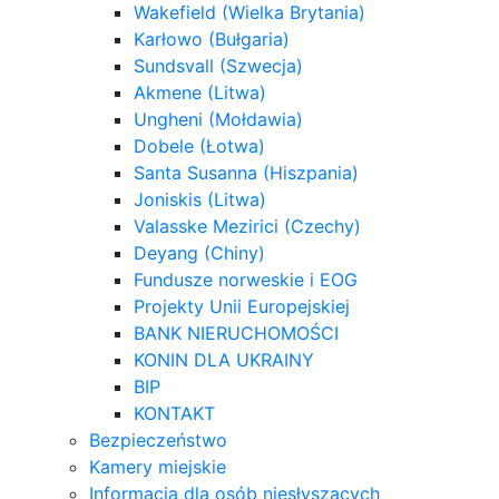
Wakefield (Wielka Brytania)
Karłowo (Bułgaria)
Sundsvall (Szwecja)
Akmene (Litwa)
Ungheni (Mołdawia)
Dobele (Łotwa)
Santa Susanna (Hiszpania)
Joniskis (Litwa)
Valasske Mezirici (Czechy)
Deyang (Chiny)
Fundusze norweskie i EOG
Projekty Unii Europejskiej
BANK NIERUCHOMOŚCI
KONIN DLA UKRAINY
BIP
KONTAKT
Bezpieczeństwo
Kamery miejskie
Informacja dla osób niesłyszących