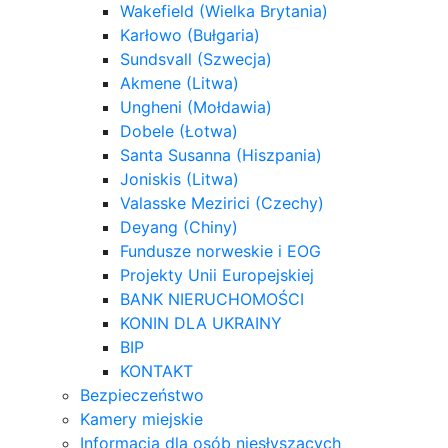
Wakefield (Wielka Brytania)
Karłowo (Bułgaria)
Sundsvall (Szwecja)
Akmene (Litwa)
Ungheni (Mołdawia)
Dobele (Łotwa)
Santa Susanna (Hiszpania)
Joniskis (Litwa)
Valasske Mezirici (Czechy)
Deyang (Chiny)
Fundusze norweskie i EOG
Projekty Unii Europejskiej
BANK NIERUCHOMOŚCI
KONIN DLA UKRAINY
BIP
KONTAKT
Bezpieczeństwo
Kamery miejskie
Informacja dla osób niesłyszących