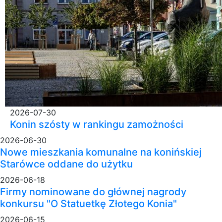
2026-07-30
Konin szósty w rankingu zamożności
2026-06-30
Nowe mieszkania komunalne na konińskiej
Starówce oddane do użytku
2026-06-18
Firmy nominowane do głównej nagrody
konkursu "O Statuetkę Złotego Konia"
2026-06-15