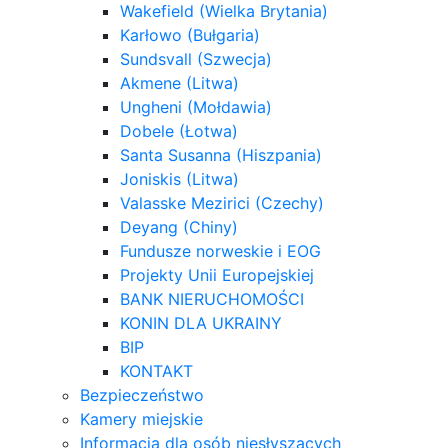
Wakefield (Wielka Brytania)
Karłowo (Bułgaria)
Sundsvall (Szwecja)
Akmene (Litwa)
Ungheni (Mołdawia)
Dobele (Łotwa)
Santa Susanna (Hiszpania)
Joniskis (Litwa)
Valasske Mezirici (Czechy)
Deyang (Chiny)
Fundusze norweskie i EOG
Projekty Unii Europejskiej
BANK NIERUCHOMOŚCI
KONIN DLA UKRAINY
BIP
KONTAKT
Bezpieczeństwo
Kamery miejskie
Informacja dla osób niesłyszących