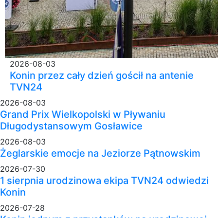
2026-08-03
Konin przez cały dzień gościł na antenie
TVN24
2026-08-03
Grand Prix Wielkopolski w Pływaniu
Długodystansowym Gosławice
2026-08-03
Żeglarskie emocje na Jeziorze Pątnowskim
2026-07-30
1 sierpnia urodzinowa ekipa TVN24 odwiedzi
Konin
2026-07-28