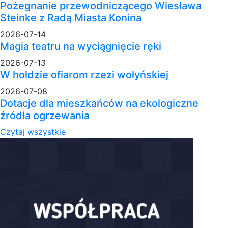
Pożegnanie przewodniczącego Wiesława
Steinke z Radą Miasta Konina
2026-07-14
Magia teatru na wyciągnięcie ręki
2026-07-13
W hołdzie ofiarom rzezi wołyńskiej
2026-07-08
Dotacje dla mieszkańców na ekologiczne
źródła ogrzewania
Czytaj wszystkie