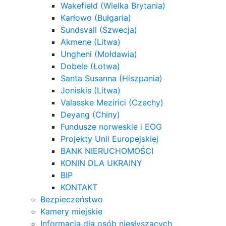
Wakefield (Wielka Brytania)
Karłowo (Bułgaria)
Sundsvall (Szwecja)
Akmene (Litwa)
Ungheni (Mołdawia)
Dobele (Łotwa)
Santa Susanna (Hiszpania)
Joniskis (Litwa)
Valasske Mezirici (Czechy)
Deyang (Chiny)
Fundusze norweskie i EOG
Projekty Unii Europejskiej
BANK NIERUCHOMOŚCI
KONIN DLA UKRAINY
BIP
KONTAKT
Bezpieczeństwo
Kamery miejskie
Informacja dla osób niesłyszących