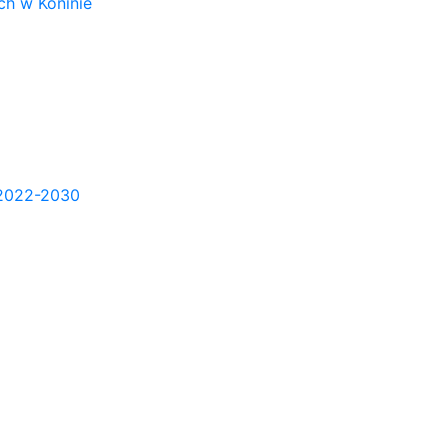
h w Koninie
2022-2030