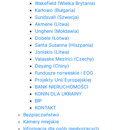
Wakefield (Wielka Brytania)
Karłowo (Bułgaria)
Sundsvall (Szwecja)
Akmene (Litwa)
Ungheni (Mołdawia)
Dobele (Łotwa)
Santa Susanna (Hiszpania)
Joniskis (Litwa)
Valasske Mezirici (Czechy)
Deyang (Chiny)
Fundusze norweskie i EOG
Projekty Unii Europejskiej
BANK NIERUCHOMOŚCI
KONIN DLA UKRAINY
BIP
KONTAKT
Bezpieczeństwo
Kamery miejskie
Informacja dla osób niesłyszących