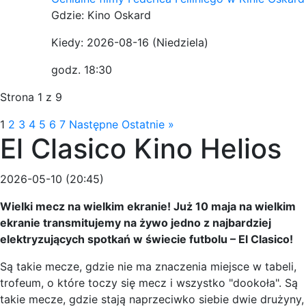
Gdzie: Kino Oskard
Kiedy: 2026-08-16
(Niedziela)
godz. 18:30
Strona 1 z 9
1
2
3
4
5
6
7
Następne
Ostatnie »
El Clasico Kino Helios
2026-05-10 (20:45)
Wielki mecz na wielkim ekranie! Już 10 maja na wielkim
ekranie transmitujemy na żywo jedno z najbardziej
elektryzujących spotkań w świecie futbolu – El Clasico!
Są takie mecze, gdzie nie ma znaczenia miejsce w tabeli,
trofeum, o które toczy się mecz i wszystko "dookoła". Są
takie mecze, gdzie stają naprzeciwko siebie dwie drużyny,