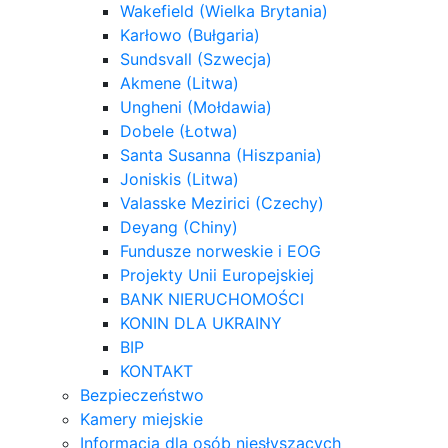
Wakefield (Wielka Brytania)
Karłowo (Bułgaria)
Sundsvall (Szwecja)
Akmene (Litwa)
Ungheni (Mołdawia)
Dobele (Łotwa)
Santa Susanna (Hiszpania)
Joniskis (Litwa)
Valasske Mezirici (Czechy)
Deyang (Chiny)
Fundusze norweskie i EOG
Projekty Unii Europejskiej
BANK NIERUCHOMOŚCI
KONIN DLA UKRAINY
BIP
KONTAKT
Bezpieczeństwo
Kamery miejskie
Informacja dla osób niesłyszących