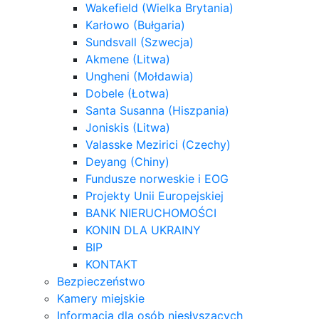
Wakefield (Wielka Brytania)
Karłowo (Bułgaria)
Sundsvall (Szwecja)
Akmene (Litwa)
Ungheni (Mołdawia)
Dobele (Łotwa)
Santa Susanna (Hiszpania)
Joniskis (Litwa)
Valasske Mezirici (Czechy)
Deyang (Chiny)
Fundusze norweskie i EOG
Projekty Unii Europejskiej
BANK NIERUCHOMOŚCI
KONIN DLA UKRAINY
BIP
KONTAKT
Bezpieczeństwo
Kamery miejskie
Informacja dla osób niesłyszących