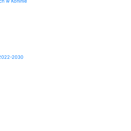
h w Koninie
2022-2030