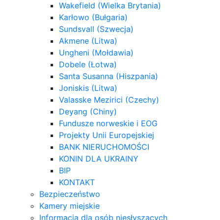
Wakefield (Wielka Brytania)
Karłowo (Bułgaria)
Sundsvall (Szwecja)
Akmene (Litwa)
Ungheni (Mołdawia)
Dobele (Łotwa)
Santa Susanna (Hiszpania)
Joniskis (Litwa)
Valasske Mezirici (Czechy)
Deyang (Chiny)
Fundusze norweskie i EOG
Projekty Unii Europejskiej
BANK NIERUCHOMOŚCI
KONIN DLA UKRAINY
BIP
KONTAKT
Bezpieczeństwo
Kamery miejskie
Informacja dla osób niesłyszących