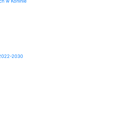
h w Koninie
2022-2030