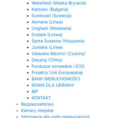
Wakefield (Wielka Brytania)
Karłowo (Bułgaria)
Sundsvall (Szwecja)
Akmene (Litwa)
Ungheni (Mołdawia)
Dobele (Łotwa)
Santa Susanna (Hiszpania)
Joniskis (Litwa)
Valasske Mezirici (Czechy)
Deyang (Chiny)
Fundusze norweskie i EOG
Projekty Unii Europejskiej
BANK NIERUCHOMOŚCI
KONIN DLA UKRAINY
BIP
KONTAKT
Bezpieczeństwo
Kamery miejskie
Informacja dla osób niesłyszących