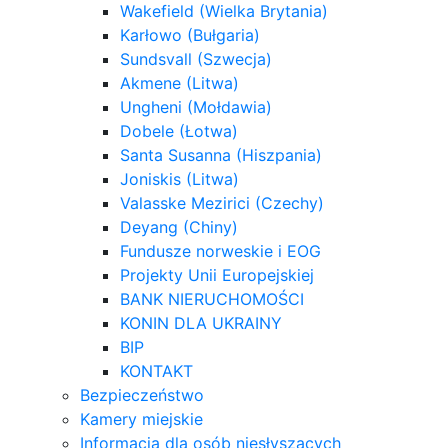
Wakefield (Wielka Brytania)
Karłowo (Bułgaria)
Sundsvall (Szwecja)
Akmene (Litwa)
Ungheni (Mołdawia)
Dobele (Łotwa)
Santa Susanna (Hiszpania)
Joniskis (Litwa)
Valasske Mezirici (Czechy)
Deyang (Chiny)
Fundusze norweskie i EOG
Projekty Unii Europejskiej
BANK NIERUCHOMOŚCI
KONIN DLA UKRAINY
BIP
KONTAKT
Bezpieczeństwo
Kamery miejskie
Informacja dla osób niesłyszących