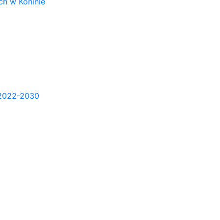
h w Koninie
2022-2030