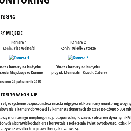
TORING
RY MIEJSKIE
Kamera 1
Kamera 2
Konin, Plac Wolności
Konin, Osiedle Zatorze
braz z kamery na budynku
Obraz z kamery na budynku
zędu Miejskiego w Koninie
przy ul. Moniuszki - Osiedle Zatorze
orzono: 26 październik 2015
TORING W KONINIE
rolę w systemie bezpieczeństwa miasta odgrywa elektroniczny monitoring wizyjny
alowania 1 kamery obrotowej i 7 kamer stacjonarnych do czego położono 5 504 
orzy monitoringu miejskiego mają bezpośrednią łączność z oficerem dyżurnym KMP
onych nieprawidłościach oraz korzystają z połączenia światłowodowego, dzięki 
na żywo z wszelkich nieprawidłości jakie zauważą.