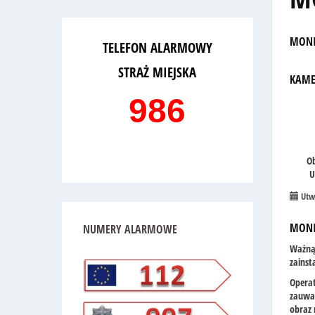
MONI
TELEFON ALARMOWY
STRAŻ MIEJSKA
KAME
986
O
Ur
Utw
MONI
NUMERY
ALARMOWE
Ważną 
zainst
Operat
zauważ
obraz 