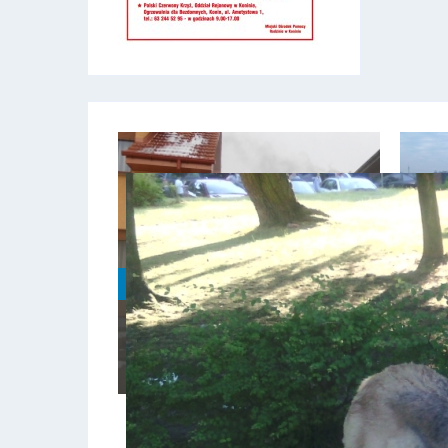
KONTROLA NA TERENIE POSESJI
KO
Kontrole ładu i porządku na terenie
Kon
posesji
mi