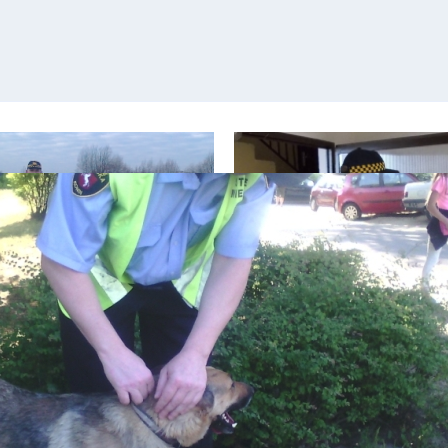
KONTROLE W KLATKACH
NTROLA TERENÓW LEŚNYCH
SCHODOWYCH
trola terenów leśnych na terenie
Kontrole ładu i porządku w klatk
asta
schodowych