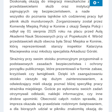
Doskonałą okazją do integracji mieszkańców z
przedstawicielami służb oraz instytucji
zajmujących się bezpieczeństwem, a nade
wszystko do poznania tajników ich codziennej pracy był
piknik służb mundurowych. Zorganizowany został przez
Komendę Miejską Policji w Koninie z okazji Święta Policji i
odbył się 01 sierpnia 2025 roku na placu przed Aulą
Akademii Nauk Stosowanych przy ul. Popiełuszki 4. Wśród
przedstawicieli służb obecna była Straż Miejska w Koninie,
którą reprezentowali: starszy inspektor Katarzyna
Maciejewska oraz młodszy specjalista Arkadiusz Górski.
Strażnicy przy swoim stoisku promocyjnym przypominali o
podstawowych zasadach bezpieczeństwa i ochrony
porządku publicznego, które prezentowali w formie zabaw,
krzyżówek czy łamigłówek. Dzięki ich zaangażowaniu
stoisko cieszyło się dużym zainteresowaniem, a
odwiedzający mieli okazję poznać bliżej specyfikę pracy
strażnika miejskiego. Goście po wykonaniu swoich zadań
otrzymywali odblaski, naklejki informacyjne, czy inne
drobne upominki. Obecność całych rodzin sprawiła, że
impreza okazała się prawdziwie rodzinnym świętowaniem,
a dla biorących udział w pikniku znakomitą okazją do