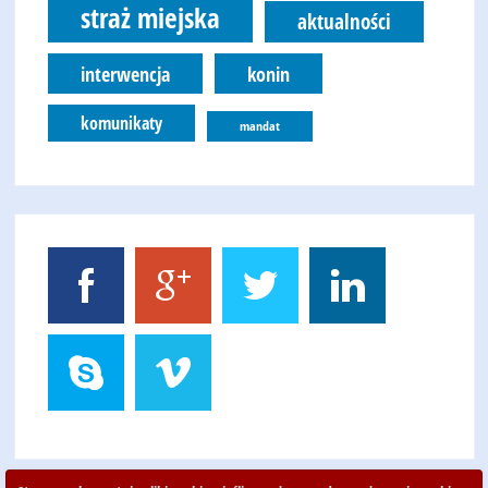
straż miejska
aktualności
interwencja
konin
komunikaty
mandat