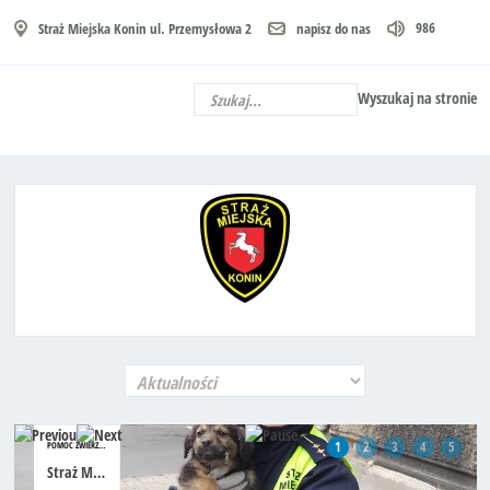
986
Straż Miejska Konin ul. Przemysłowa 2
napisz do nas
Wyszukaj na stronie
1
2
3
4
5
POMOC ZWIERZĘTOM
Straż Miejska w Koninie wielokrotnie służy pomocą i wsparciem w zakresie niesienia pomocy zwierzętom