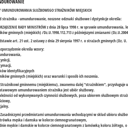
NDUROWANIE
 UMUNDUROWANIA SŁUŻBOWEGO STRAŻNIKÓW MIEJSKICH
 strażnika - umundurowanie, noszone odznaki służbowe i dystynkcje określa:
ZĄDZENIE RADY MINISTRÓW z dnia 28 lipca 1998 r. w sprawie umundurowania, legi
ików gminnych (miejskich) /Dz.U.1998.112.713 z późniejszymi zmianami (Dz.U.2004
stawie art. 21 ust. 2 ustawy z dnia 29 sierpnia 1997 r. o strażach gminnych (Dz. U. 
ozporządzenie określa wzory:
undurowania,
tynkcji,
itymacji,
ków identyfikacyjnych
żników gminnych (miejskich) oraz warunki i sposób ich noszenia.
. Strażnikowi gminnemu (miejskiemu), zwanemu dalej "strażnikiem", przysługuj
dstawowym umundurowaniem strażnika jest ubiór służbowy.
ależności od wykonywanych czynności służbowych, poza ubiorem służbowym straż
ściowy,
cjalny.
1. Zasadniczymi przedmiotami umundurowania wchodzącymi w skład ubioru służbo
atrówka męska i damska w kolorze ciemnogranatowym,
dnie męskie i damskie w kolorze ciemnogranatowym z lamówką koloru żółtego, o