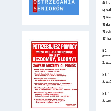
5) kra
6) sza
7) ręk
8) sk
9) och
10) ka
§ 7. 1
grana
2. Wzo
§ 8. 1
2. Wzó
§ 9. 1
2. La