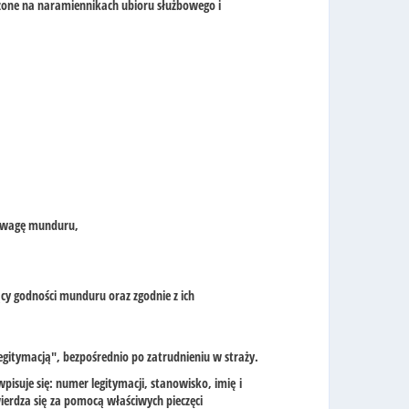
zone na naramiennikach ubioru służbowego i
powagę munduru,
cy godności munduru oraz zgodnie z ich
legitymacją", bezpośrednio po zatrudnieniu w straży.
pisuje się: numer legitymacji, stanowisko, imię i
erdza się za pomocą właściwych pieczęci