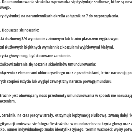
1. Do umundurowania strażnika wprowadza się dystynkcje służbowe, które są nos
iowego.
ry dystynkcji na naramiennikach określa załącznik nr 7 do rozporządzenia.
1. Dopuszcza się noszenie:
tki służbowej 3/4 wymiennie z zimowym lub letnim płaszczem wyjściowym,
zul służbowych błękitnych wymiennie z koszulami wyjściowymi białymi.
krycia głowy mogą być stosowane zamiennie.
ażnikowi zabrania się noszenia składników umundurowania:
ołączeniu z elementami ubioru cywilnego oraz z przedmiotami, które naruszają 
rych stopień zużycia lub wygląd zewnętrzny narusza powagę munduru.
Strażnik jest obowiązany nosić przedmioty umundurowania w sposób nie naruszają
naczeniem.
1. Strażnik, na czas pracy w straży, otrzymuje legitymację służbową, zwaną dalej "
egitymacji umieszcza się fotografię strażnika w mundurze bez nakrycia głowy oraz w
ko, numer indywidualnego znaku identyfikacyjnego, termin ważności; wpisy potwi