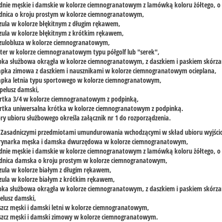
odnie męskie i damskie w kolorze ciemnogranatowym z lamówką koloru żółtego, 
ódnica o kroju prostym w kolorze ciemnogranatowym,
zula w kolorze błękitnym z długim rękawem,
zula w kolorze błękitnym z krótkim rękawem,
szulobluza w kolorze ciemnogranatowym,
ter w kolorze ciemnogranatowym typu półgolf lub "serek",
apka służbowa okrągła w kolorze ciemnogranatowym, z daszkiem i paskiem skórz
zapka zimowa z daszkiem i nausznikami w kolorze ciemnogranatowym ocieplana,
zapka letnia typu sportowego w kolorze ciemnogranatowym,
pelusz damski,
urtka 3/4 w kolorze ciemnogranatowym z podpinką,
urtka uniwersalna krótka w kolorze ciemnogranatowym z podpinką.
ry ubioru służbowego określa załącznik nr 1 do rozporządzenia.
1. Zasadniczymi przedmiotami umundurowania wchodzącymi w skład ubioru wyjści
rynarka męska i damska dwurzędowa w kolorze ciemnogranatowym,
dnie męskie i damskie w kolorze ciemnogranatowym z lamówką koloru żółtego, o
ódnica damska o kroju prostym w kolorze ciemnogranatowym,
zula w kolorze białym z długim rękawem,
zula w kolorze białym z krótkim rękawem,
apka służbowa okrągła w kolorze ciemnogranatowym, z daszkiem i paskiem skórz
elusz damski,
szcz męski i damski letni w kolorze ciemnogranatowym,
aszcz męski i damski zimowy w kolorze ciemnogranatowym.