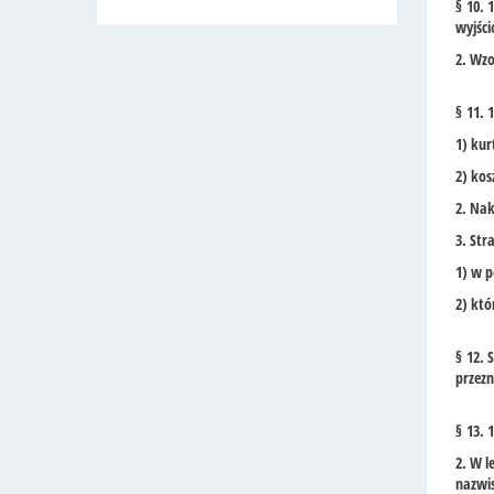
§ 10. 
wyjśc
2. Wzo
§ 11. 
1) kur
2) kos
2. Na
3. Str
1) w p
2) któ
§ 12. 
przez
§ 13. 
2. W l
nazwis