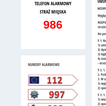
UMU
TELEFON ALARMOWY
WZORY
STRAŻ MIEJSKA
Wygląd
986
ROZPOR
strażn
Na pod
§ 1. R
1) um
2) dys
3) leg
4) zna
- stra
NUMERY
ALARMOWE
§ 2. 1
2. Po
3. W z
1) wyj
2) spe
§ 3. 
1) wi
2) spo