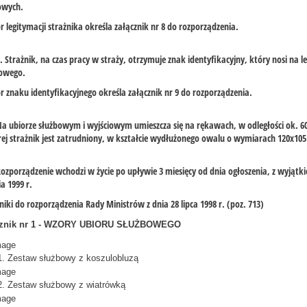
owych.
r legitymacji strażnika określa załącznik nr 8 do rozporządzenia.
1. Strażnik, na czas pracy w straży, otrzymuje znak identyfikacyjny, który nosi na l
iowego.
r znaku identyfikacyjnego określa załącznik nr 9 do rozporządzenia.
Na ubiorze służbowym i wyjściowym umieszcza się na rękawach, w odległości ok.
ej strażnik jest zatrudniony, w kształcie wydłużonego owalu o wymiarach 120x1
Rozporządzenie wchodzi w życie po upływie 3 miesięcy od dnia ogłoszenia, z wyjątki
ia 1999 r.
niki do rozporządzenia Rady Ministrów z dnia 28 lipca 1998 r. (poz. 713)
znik nr 1
- WZORY UBIORU SŁUŻBOWEGO
1. Zestaw służbowy z koszulobluzą
2. Zestaw służbowy z wiatrówką