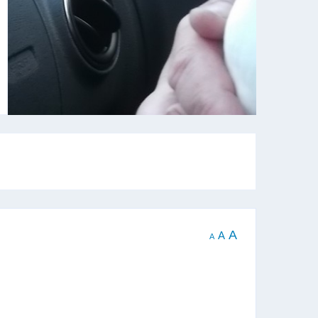
A
A
A