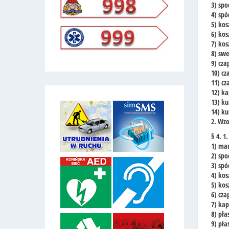
3) sp
4) sp
5) kos
6) kos
7) ko
8) swe
9) cz
10) c
11) c
12) ka
13) k
14) k
2. Wzo
§ 4. 
1) ma
2) spo
3) sp
4) kos
5) kos
6) cz
7) kap
8) pła
9) pł