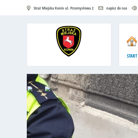
Straż Miejska Konin ul. Przemysłowa 2
napisz do nas
START
POMOC
Straż Mi
wielokro
wsparcie
niesieni