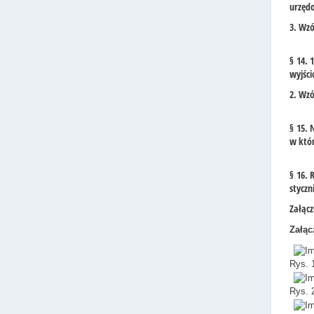
urzęd
3. Wzó
§ 14. 
wyjśc
2. Wzó
§ 15. 
w któr
§ 16. 
styczn
Załącz
Załąc
Rys. 
Rys. 