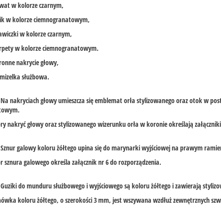
wat w kolorze czarnym,
lik w kolorze ciemnogranatowym,
awiczki w kolorze czarnym,
arpety w kolorze ciemnogranatowym.
ronne nakrycie głowy,
mizelka służbowa.
. Na nakryciach głowy umieszcza się emblemat orła stylizowanego oraz otok w post
towym.
ry nakryć głowy oraz stylizowanego wizerunku orła w koronie określają załączniki 
. Sznur galowy koloru żółtego upina się do marynarki wyjściowej na prawym ramie
r sznura galowego określa załącznik nr 6 do rozporządzenia.
. Guziki do munduru służbowego i wyjściowego są koloru żółtego i zawierają styli
mówka koloru żółtego, o szerokości 3 mm, jest wszywana wzdłuż zewnętrznych s