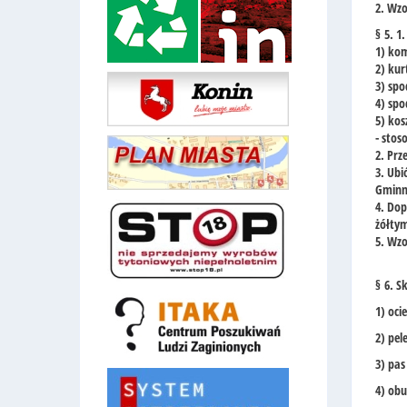
2. Wzo
§ 5. 1
1) ko
2) kur
3) spo
4) spo
5) kos
- stos
2. Pr
3. Ubi
Gminna
4. Dop
żółty
5. Wzo
§ 6. S
1) oci
2) pe
3) pas
4) obu