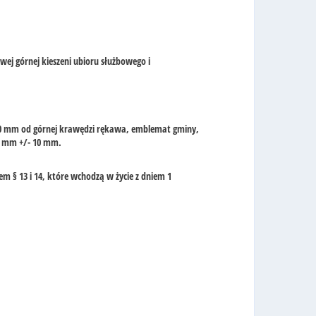
ewej górnej kieszeni ubioru służbowego i
 60 mm od górnej krawędzi rękawa, emblemat gminy,
05 mm +/- 10 mm.
em § 13 i 14, które wchodzą w życie z dniem 1