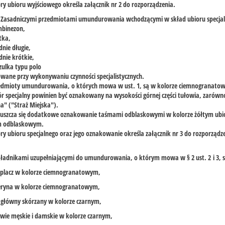
ry ubioru wyjściowego określa załącznik nr 2 do rozporządzenia.
. Zasadniczymi przedmiotami umundurowania wchodzącymi w skład ubioru specjaln
mbinezon,
tka,
dnie długie,
dnie krótkie,
zulka typu polo
owane przy wykonywaniu czynności specjalistycznych.
zedmioty umundurowania, o których mowa w ust. 1, są w kolorze ciemnogranatow
ór specjalny powinien być oznakowany na wysokości górnej części tułowia, zarówno z
" ("Straż Miejska").
uszcza się dodatkowe oznakowanie taśmami odblaskowymi w kolorze żółtym ubioru
m odblaskowym.
ry ubioru specjalnego oraz jego oznakowanie określa załącznik nr 3 do rozporządz
kładnikami uzupełniającymi do umundurowania, o którym mowa w § 2 ust. 2 i 3, s
eplacz w kolorze ciemnogranatowym,
leryna w kolorze ciemnogranatowym,
 główny skórzany w kolorze czarnym,
wie męskie i damskie w kolorze czarnym,