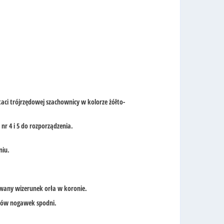
aci trójrzędowej szachownicy w kolorze żółto-
nr 4 i 5 do rozporządzenia.
niu.
zowany wizerunek orła w koronie.
zwów nogawek spodni.