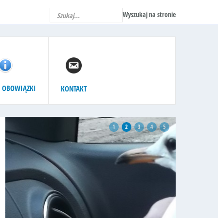
Wyszukaj na stronie
 OBOWIĄZKI
KONTAKT
1
2
3
4
5