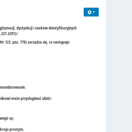
tymacji, dystynkcji i znaków identyfikacyjnych
.227.2297)/
Nr 123, poz. 779) zarządza się, co następuje:
e umundurowanie.
nikowi może przysługiwać ubiór:
wego są:
 kroju prostym,