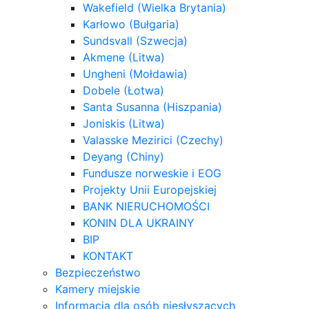
Wakefield (Wielka Brytania)
Karłowo (Bułgaria)
Sundsvall (Szwecja)
Akmene (Litwa)
Ungheni (Mołdawia)
Dobele (Łotwa)
Santa Susanna (Hiszpania)
Joniskis (Litwa)
Valasske Mezirici (Czechy)
Deyang (Chiny)
Fundusze norweskie i EOG
Projekty Unii Europejskiej
BANK NIERUCHOMOŚCI
KONIN DLA UKRAINY
BIP
KONTAKT
Bezpieczeństwo
Kamery miejskie
Informacja dla osób niesłyszących