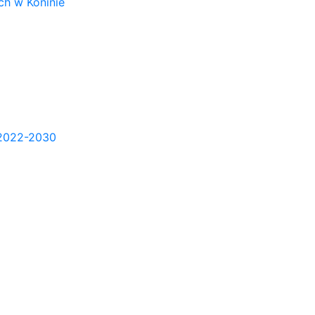
h w Koninie
2022-2030